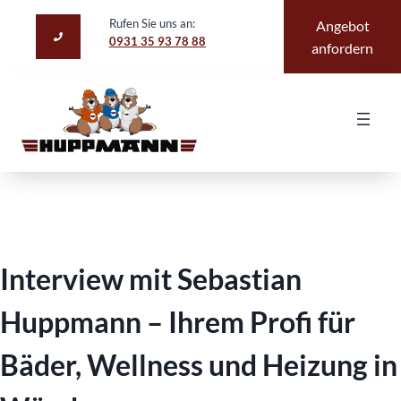
Zum
Rufen Sie uns an:
Angebot
Inhalt
0931 35 93 78 88
anfordern
springen
Interview mit Sebastian
Huppmann – Ihrem Profi für
Bäder, Wellness und Heizung in