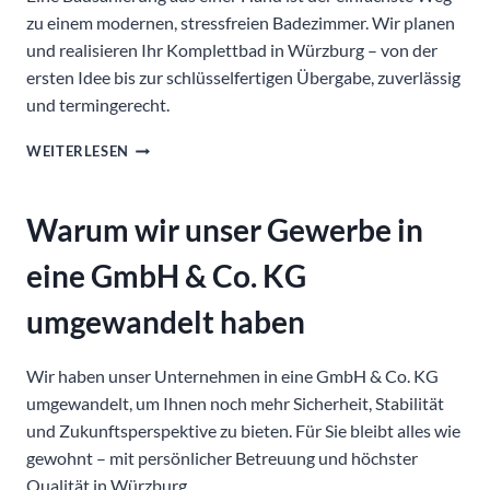
zu einem modernen, stressfreien Badezimmer. Wir planen
und realisieren Ihr Komplettbad in Würzburg – von der
ersten Idee bis zur schlüsselfertigen Übergabe, zuverlässig
und termingerecht.
KOMPLETTBAD
WEITERLESEN
AUS
EINER
HAND
Warum wir unser Gewerbe in
–
IHR
eine GmbH & Co. KG
EXPERTE
FÜR
umgewandelt haben
BADSANIERUNG
IN
WÜRZBURG
Wir haben unser Unternehmen in eine GmbH & Co. KG
umgewandelt, um Ihnen noch mehr Sicherheit, Stabilität
und Zukunftsperspektive zu bieten. Für Sie bleibt alles wie
gewohnt – mit persönlicher Betreuung und höchster
Qualität in Würzburg.