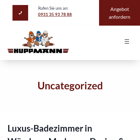
Zum
Rufen Sie uns an:
Angebot
Inhalt
0931 35 93 78 88
anfordern
springen
Uncategorized
Luxus-Badezimmer in