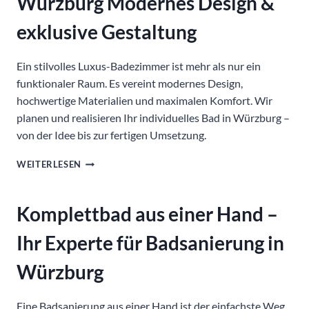
Würzburg Modernes Design &
exklusive Gestaltung
Ein stilvolles Luxus-Badezimmer ist mehr als nur ein
funktionaler Raum. Es vereint modernes Design,
hochwertige Materialien und maximalen Komfort. Wir
planen und realisieren Ihr individuelles Bad in Würzburg –
von der Idee bis zur fertigen Umsetzung.
LUXUS-
WEITERLESEN
BADEZIMMER
IN
WÜRZBURG
Komplettbad aus einer Hand –
MODERNES
DESIGN
Ihr Experte für Badsanierung in
&
EXKLUSIVE
Würzburg
GESTALTUNG
Eine Badsanierung aus einer Hand ist der einfachste Weg