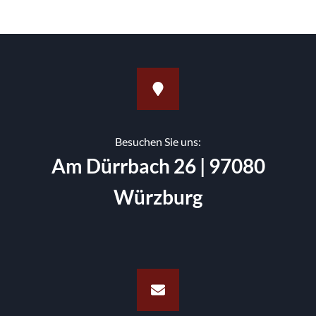
SEBASTIAN
HUPPMANN
–
IHREM
PROFI
FÜR
BÄDER,
WELLNESS
UND
HEIZUNG
Besuchen Sie uns:
IN
Am Dürrbach 26 | 97080
WÜRZBURG
Würzburg