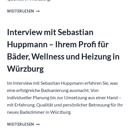
WARUM
WEITERLESEN
WIR
UNSER
GEWERBE
Interview mit Sebastian
IN
EINE
Huppmann – Ihrem Profi für
GMBH
&
Bäder, Wellness und Heizung in
CO.
KG
Würzburg
UMGEWANDELT
HABEN
Im Interview mit Sebastian Huppmann erfahren Sie, was
eine erfolgreiche Badsanierung ausmacht. Von
individueller Planung bis zur Umsetzung aus einer Hand –
mit Erfahrung, Qualität und persönlicher Betreuung für Ihr
neues Badezimmer in Würzburg.
INTERVIEW
WEITERLESEN
MIT